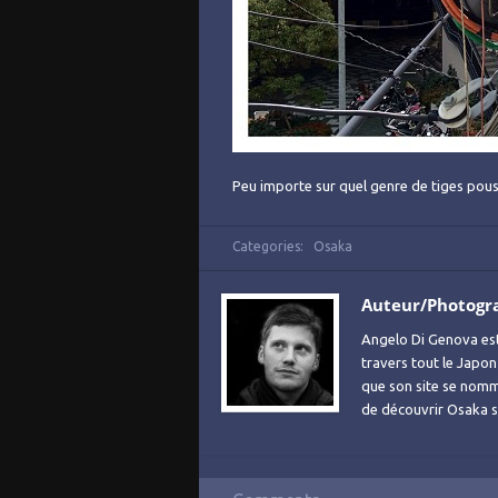
Peu importe sur quel genre de tiges pous
Categories:
Osaka
Auteur/Photogr
Angelo Di Genova es
travers tout le Japon
que son site se no
de découvrir Osaka sa