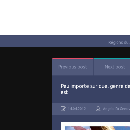
Régions du
Previous post
Next post
Peu importe sur quel genre de
est
14.04.2012
Angelo Di Geno