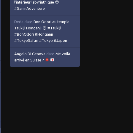
l’intérieur labyrinthique 😳
#SaninAdventure
Deda
dans
Bon Odori au temple
Tsukiji Honganji 😍 #Tsukiji
#BonOdori #Honganji
#TokyoSafari #Tokyo #Japon
Angelo Di Genova
dans
Me voilà
arrivé en Suisse ?