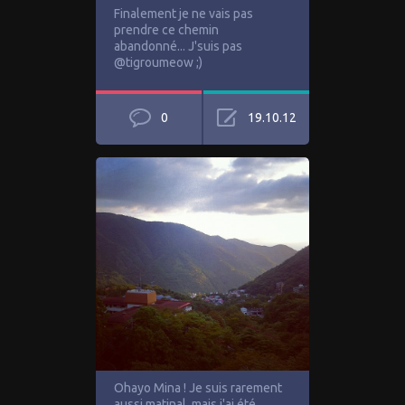
Finalement je ne vais pas
prendre ce chemin
abandonné... J'suis pas
@tigroumeow ;)
0
19.10.12
Ohayo Mina ! Je suis rarement
aussi matinal, mais j'ai été