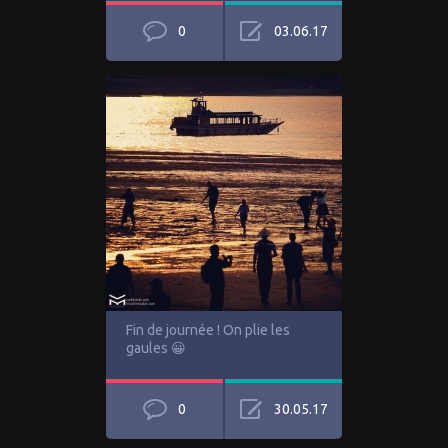
0
03.06.17
Fin de journée ! On plie les
gaules 😀
0
30.05.17