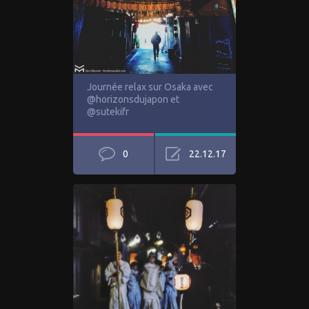
Journée relax sur Osaka avec
@horizonsdujapon et
@sutekifr
0
22.12.17