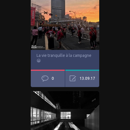
La vie tranquille à la campagne
😀
0
13.09.17