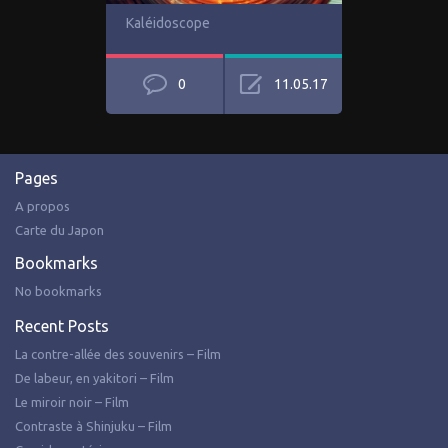
Kaléidoscope
0
11.05.17
Pages
A propos
Carte du Japon
Bookmarks
No bookmarks
Recent Posts
La contre-allée des souvenirs – Film
De labeur, en yakitori – Film
Le miroir noir – Film
Contraste à Shinjuku – Film