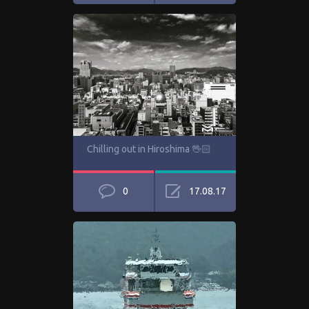
Chilling out in Hiroshima 🖖🏻
0
17.08.17