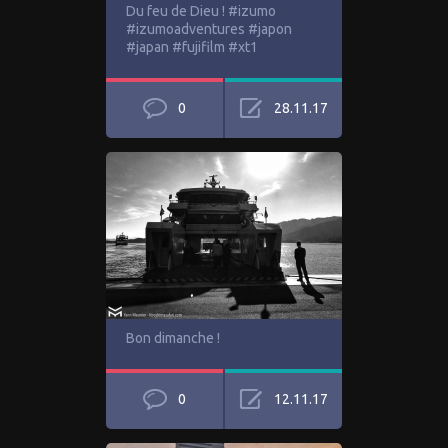
Du feu de Dieu ! #izumo
#izumoadventures #japon
#japan #fujifilm #xt1
0
28.11.17
Bon dimanche !
0
12.11.17