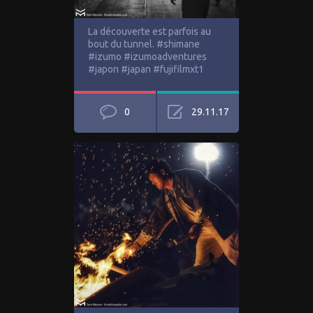
La découverte est parfois au
bout du tunnel. #shimane
#izumo #izumoadventures
#japon #japan #fujifilmxt1
0
29.11.17