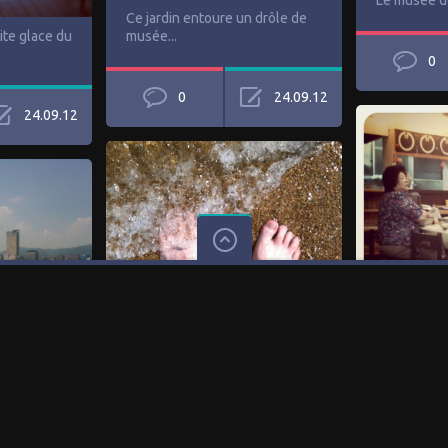
Le musée de 
Ce jardin entoure un drôle de
tite glace du
musée...
0
0
24.09.12
24.09.12
Chez mémé-
mange des 
Comme moi et l'art
ramen !
ur le ferry
contemporain on est fâché...
shima !
J'en est profiter pour sortir