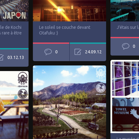
lle de Kochi
Le soleil se couche devant
J'étais sur l
 rare à être
Otafuku :)
0
0
24.09.12
03.12.13