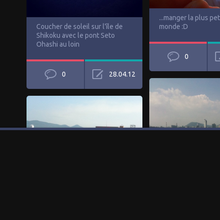
...manger la plus pe
Coucher de soleil sur l'île de
monde :D
Shikoku avec le pont Seto
Ohashi au loin
0
0
28.04.12
Byebye Takamatsu, s
en direction de Nao