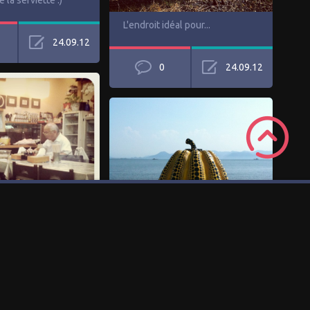
la serviette :)
L'endroit idéal pour...
24.09.12
0
24.09.12
san (à gauche) on
bons Tokushima
Naoshima !