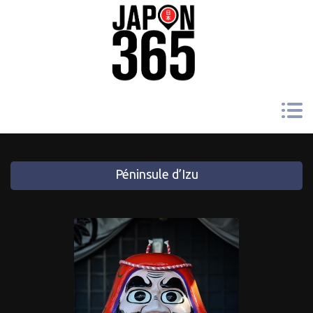
Péninsule d’Izu