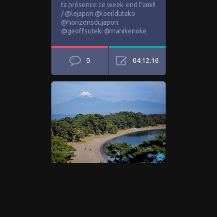
ta présence ce week-end l'ami!!
/ @lejapon @loeildutako
@horizonsdujapon
@geoffsuteki @manikenoke
0
04.12.16
Fin de notre trip avec la team
safari autour du Fuji. C'était
super les amis ! @lejapon
@loeildutako @geoffsuteki
@tanukitsuneko…