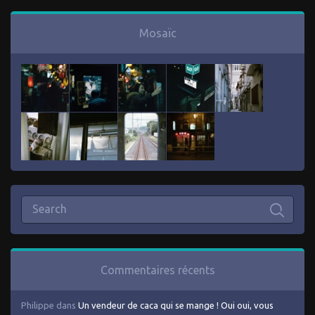
Mosaïc
Commentaires récents
Philippe
dans
Un vendeur de caca qui se mange ! Oui oui, vous