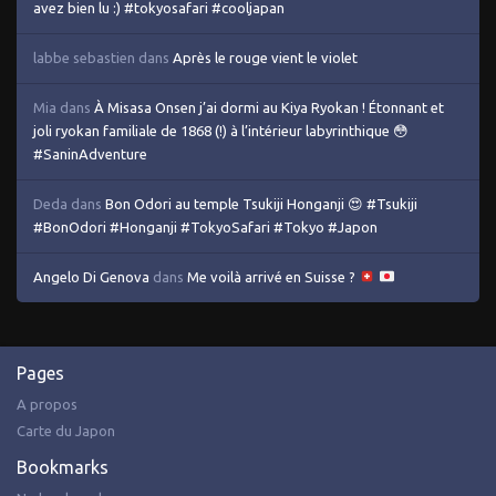
avez bien lu :) #tokyosafari #cooljapan
labbe sebastien
dans
Après le rouge vient le violet
Mia
dans
À Misasa Onsen j’ai dormi au Kiya Ryokan ! Étonnant et
joli ryokan familiale de 1868 (!) à l’intérieur labyrinthique 😳
#SaninAdventure
Deda
dans
Bon Odori au temple Tsukiji Honganji 😍 #Tsukiji
#BonOdori #Honganji #TokyoSafari #Tokyo #Japon
Angelo Di Genova
dans
Me voilà arrivé en Suisse ?
Pages
A propos
Carte du Japon
Bookmarks