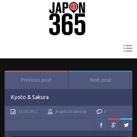
Previous post
Next post
Kyoto & Sakura
13.04.2012
Angelo Di Genova
0