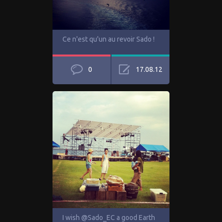
Ce n'est qu'un au revoir Sado !
0
17.08.12
I wish @Sado_EC a good Earth