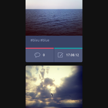
#bleu #blue
0
17.08.12