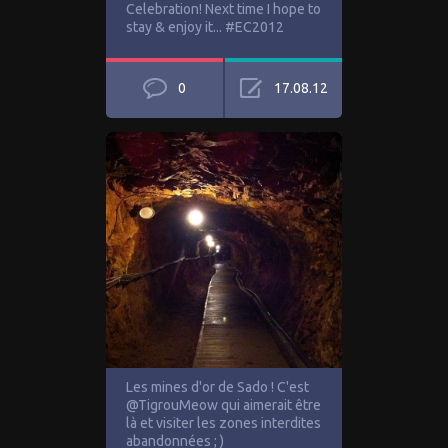
Celebration! Next time I hope to
stay & enjoy it... #EC2012
0
17.08.12
Les mines d'or de Sado ! C'est
@TigrouMeow qui aimerait être
là et visiter les zones interdites
abandonnées ; )