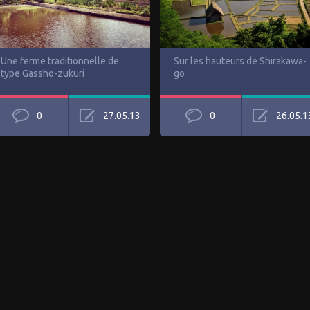
Une ferme traditionnelle de
Sur les hauteurs de Shirakawa-
type Gassho-zukuri
go
0
27.05.13
0
26.05.1