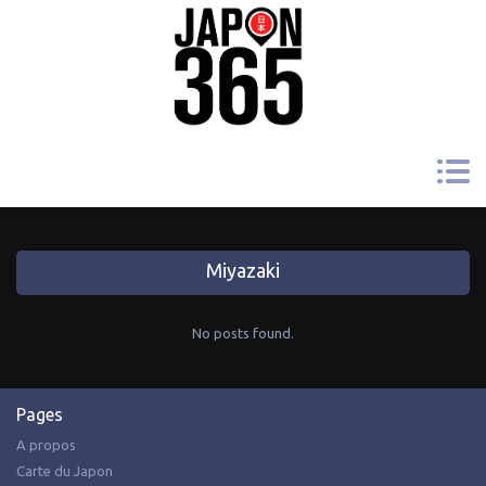
Miyazaki
No posts found.
Pages
A propos
Carte du Japon