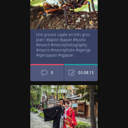
Une grosse cigale en très gros
plan ! #japon #japan #kyoto
#insect #macrophotography
#macro #macrophoto #igersjp
#igersjapan #igjapan
0
05.08.15