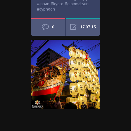
#japan #kyoto #gionmatsuri
#typhoon
0
17.07.15
Lors des 3 nuits de Yoiyama
précédant le défilé de chars du
Gion Matsuri, il est possible de
les admirer…