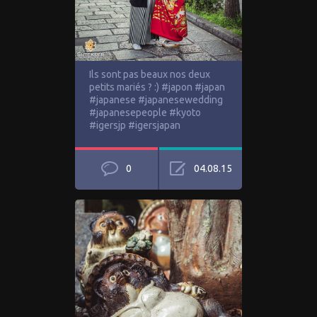
Ils sont pas beaux nos deux
petits mariés ? :) #japon #japan
#japanese #japanesewedding
#japanesepeople #kyoto
#igersjp #igersjapan
0
04.08.15