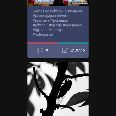
Bornes de Pokkén Tournament.
#japon #japan #kyoto
#japanese #pokemon
#pikachu #igersjp #igersjapan
#igjapan #videogames
#videogame
0
21.07.15