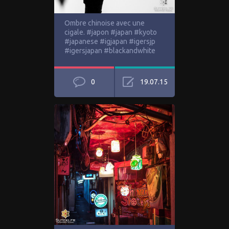
Ombre chinoise avec une
cigale. #japon #japan #kyoto
#japanese #igjapan #igersjp
#igersjapan #blackandwhite
0
19.07.15