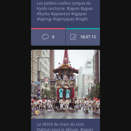
Les petites ruelles sympas du
Kyoto nocturne. #japon #japan
#kyoto #japanese #igjapan
#igersjp #igersjapan #night
0
18.07.15
Le défilé de chars du Gion
Matsuri sous le déluge. #japon