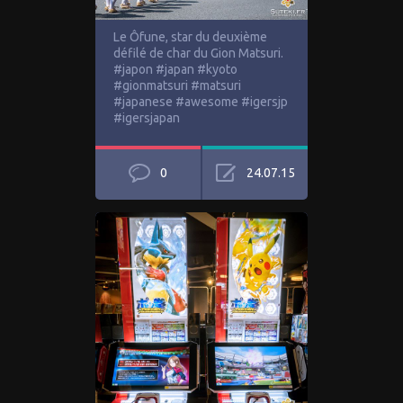
Le Ôfune, star du deuxième
défilé de char du Gion Matsuri.
#japon #japan #kyoto
#gionmatsuri #matsuri
#japanese #awesome #igersjp
#igersjapan
0
24.07.15