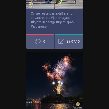
On ne reste pas indifferent
devant elle... #japon #japan
#kyoto #igersjp #igersjapan
#japanese
0
27.07.15