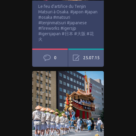
Le feu d'artifice du Tenjin
Matsuri à Osaka. #japon #japan
#osaka #matsuri
#tenjinmatsuri #japanese
#fireworks #igersjp
#igersjapan #日本 #大阪 #花
火
0
25.07.15