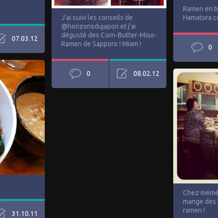
Ramen en b
J'ai suivi les conseils de
Hamatora ce
@horizonsdujapon et j'ai
dégusté des Corn-Butter-Miso-
07.03.12
Ramen de Sapporo ! Miam !
0
0
08.02.12
Chez mémé-
mange des 
ramen !
31.10.11