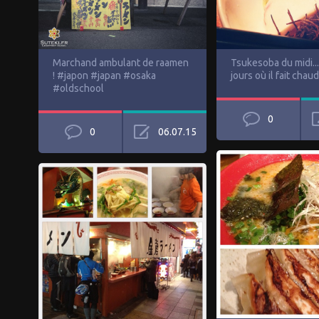
Marchand ambulant de raamen
Tsukesoba du midi...
! #japon #japan #osaka
jours où il fait chaud
#oldschool
0
0
06.07.15