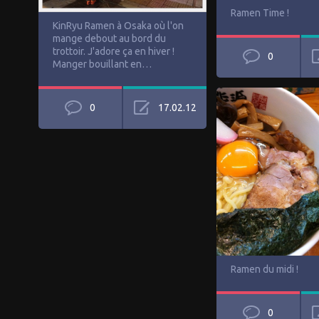
Ramen Time !
KinRyu Ramen à Osaka où l'on
mange debout au bord du
trottoir. J'adore ça en hiver !
0
Manger bouillant en…
0
17.02.12
Ramen du midi !
0