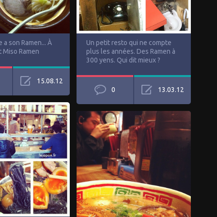
e a son Ramen... À
Un petit resto qui ne compte
st Miso Ramen
plus les années. Des Ramen à
300 yens. Qui dit mieux ?
15.08.12
0
13.03.12