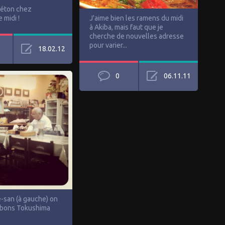
éton chez
 midi !
J'aime bien les ramens du midi
à Akiba, mais faut que je
cherche de nouvelles adresse
pour varier...
18.02.12
0
06.11.11
san (à gauche) on
bons Tokushima