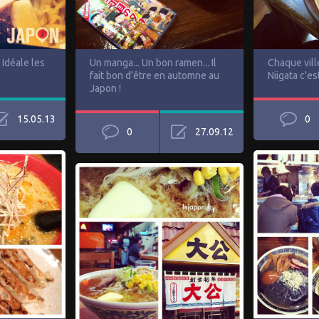
 Idéale les
Un manga... Un bon ramen... Il
Chaque vill
fait bon d'être en automne au
Niigata c'e
Japon !
15.05.13
0
0
27.09.12