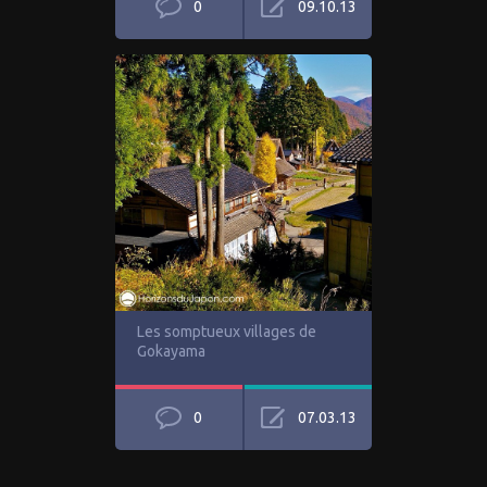
0
09.10.13
Les somptueux villages de
Gokayama
0
07.03.13