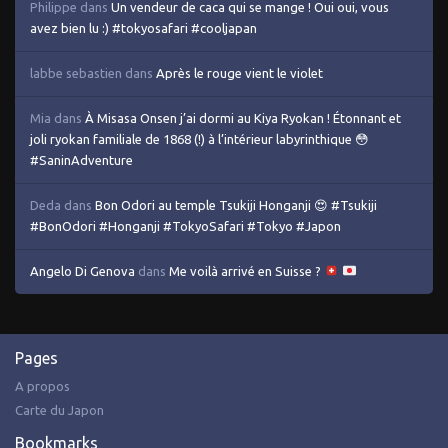
Philippe
dans
Un vendeur de caca qui se mange ! Oui oui, vous
avez bien lu :) #tokyosafari #cooljapan
labbe sebastien
dans
Après le rouge vient le violet
Mia
dans
À Misasa Onsen j’ai dormi au Kiya Ryokan ! Étonnant et
joli ryokan familiale de 1868 (!) à l’intérieur labyrinthique 😳
#SaninAdventure
Deda
dans
Bon Odori au temple Tsukiji Honganji 😍 #Tsukiji
#BonOdori #Honganji #TokyoSafari #Tokyo #Japon
Angelo Di Genova
dans
Me voilà arrivé en Suisse ?
Pages
A propos
Carte du Japon
Bookmarks