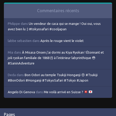
Commentaires récents
Philippe
dans
Un vendeur de caca qui se mange ! Oui oui, vous
avez bien lu :) #tokyosafari #cooljapan
labbe sebastien
dans
Après le rouge vient le violet
Mia
dans
À Misasa Onsen j’ai dormi au Kiya Ryokan ! Étonnant et
joli ryokan familiale de 1868 (!) à l’intérieur labyrinthique 😳
#SaninAdventure
Deda
dans
Bon Odori au temple Tsukiji Honganji 😍 #Tsukiji
#BonOdori #Honganji #TokyoSafari #Tokyo #Japon
Angelo Di Genova
dans
Me voilà arrivé en Suisse ?
Pages