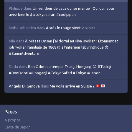
Philippe
dans
Un vendeur de caca qui se mange ! Oui oui, vous
avez bien lu :) #tokyosafari #cooljapan
labbe sebastien
dans
Après le rouge vient le violet
Mia
dans
À Misasa Onsen j’ai dormi au Kiya Ryokan ! Étonnant et
joli ryokan familiale de 1868 (!) à l’intérieur labyrinthique 😳
#SaninAdventure
Deda
dans
Bon Odori au temple Tsukiji Honganji 😍 #Tsukiji
#BonOdori #Honganji #TokyoSafari #Tokyo #Japon
Angelo Di Genova
dans
Me voilà arrivé en Suisse ?
Pages
A propos
Carte du Japon