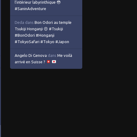
l’intérieur labyrinthique 😳
#SaninAdventure
Deda
dans
Bon Odori au temple
Tsukiji Honganji 😍 #Tsukiji
#BonOdori #Honganji
#TokyoSafari #Tokyo #Japon
Angelo Di Genova
dans
Me voilà
arrivé en Suisse ?