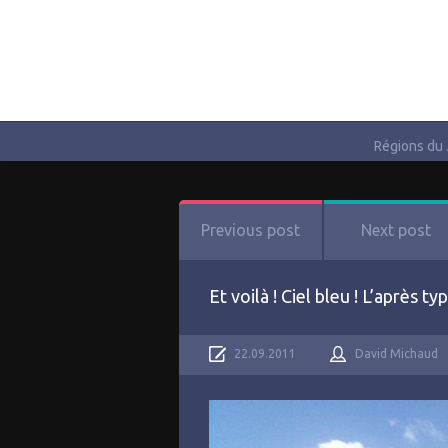
Régions du
Previous post
Next post
Et voilà ! Ciel bleu ! L’après
22.09.2011
David Michaud