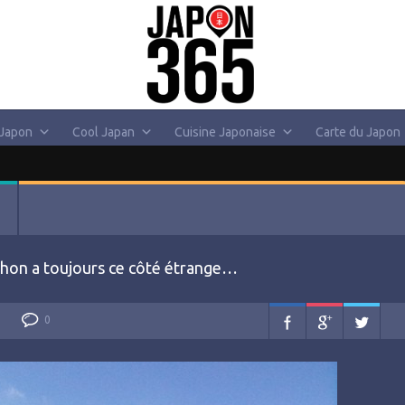
 Japon
Cool Japan
Cuisine Japonaise
Carte du Japon
 typhon a toujours ce côté étrange…
0