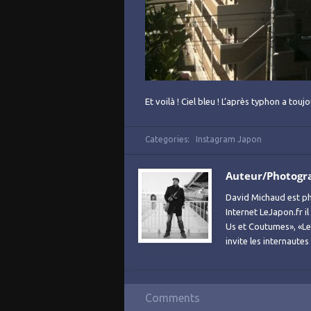
Et voilà ! Ciel bleu ! L’après typhon a to
Categories:
Instagram Japon
Auteur/Photogr
David Michaud est ph
Internet LeJapon.fr i
Us et Coutumes», «Le 
invite les internaute
Comments