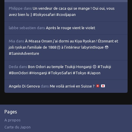
Philippe
dans
Un vendeur de caca qui se mange ! Oui oui, vous
avez bien lu :) #tokyosafari #cooljapan
labbe sebastien
dans
Après le rouge vient le violet
Mia
dans
À Misasa Onsen j’ai dormi au Kiya Ryokan ! Étonnant et
joli ryokan familiale de 1868 (!) à l’intérieur labyrinthique 😳
#SaninAdventure
Deda
dans
Bon Odori au temple Tsukiji Honganji 😍 #Tsukiji
#BonOdori #Honganji #TokyoSafari #Tokyo #Japon
Angelo Di Genova
dans
Me voilà arrivé en Suisse ?
Pages
A propos
Carte du Japon