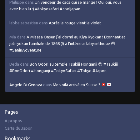
Philippe
dans
Un vendeur de caca qui se mange ! Oui oui, vous
avez bien lu :) #tokyosafari #cooljapan
labbe sebastien
dans
Après le rouge vient le violet
Mia
dans
À Misasa Onsen j’ai dormi au Kiya Ryokan ! Étonnant et
joli ryokan familiale de 1868 (!) à l’intérieur labyrinthique 😳
#SaninAdventure
Deda
dans
Bon Odori au temple Tsukiji Honganji 😍 #Tsukiji
#BonOdori #Honganji #TokyoSafari #Tokyo #Japon
Angelo Di Genova
dans
Me voilà arrivé en Suisse ?
Pages
A propos
Carte du Japon
Bookmarks