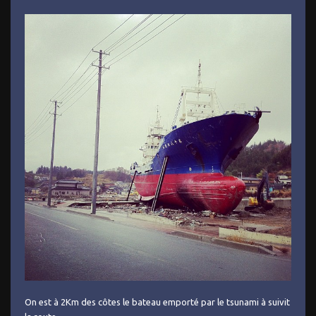
On est à 2Km des côtes le bateau emporté par le tsunami à suivit