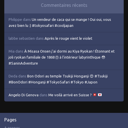
Commentaires récents
Philippe
dans
Un vendeur de caca qui se mange ! Oui oui, vous
avez bien lu :) #tokyosafari #cooljapan
labbe sebastien
dans
Après le rouge vient le violet
Mia
dans
À Misasa Onsen j’ai dormi au Kiya Ryokan ! Étonnant et
joli ryokan familiale de 1868 (!) à l’intérieur labyrinthique 😳
#SaninAdventure
Deda
dans
Bon Odori au temple Tsukiji Honganji 😍 #Tsukiji
#BonOdori #Honganji #TokyoSafari #Tokyo #Japon
Angelo Di Genova
dans
Me voilà arrivé en Suisse ?
Pages
A propos