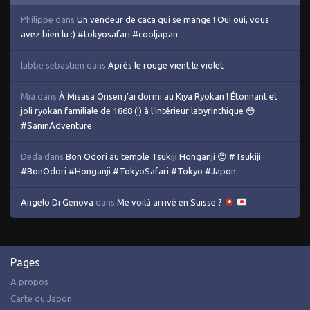
Philippe
dans
Un vendeur de caca qui se mange ! Oui oui, vous
avez bien lu :) #tokyosafari #cooljapan
labbe sebastien
dans
Après le rouge vient le violet
Mia
dans
À Misasa Onsen j’ai dormi au Kiya Ryokan ! Étonnant et
joli ryokan familiale de 1868 (!) à l’intérieur labyrinthique 😳
#SaninAdventure
Deda
dans
Bon Odori au temple Tsukiji Honganji 😍 #Tsukiji
#BonOdori #Honganji #TokyoSafari #Tokyo #Japon
Angelo Di Genova
dans
Me voilà arrivé en Suisse ?
Pages
A propos
Carte du Japon