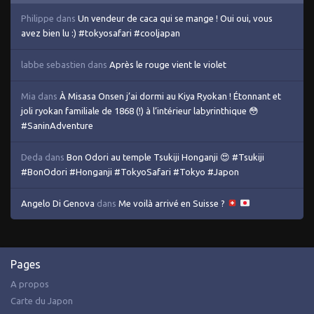
Philippe
dans
Un vendeur de caca qui se mange ! Oui oui, vous
avez bien lu :) #tokyosafari #cooljapan
labbe sebastien
dans
Après le rouge vient le violet
Mia
dans
À Misasa Onsen j’ai dormi au Kiya Ryokan ! Étonnant et
joli ryokan familiale de 1868 (!) à l’intérieur labyrinthique 😳
#SaninAdventure
Deda
dans
Bon Odori au temple Tsukiji Honganji 😍 #Tsukiji
#BonOdori #Honganji #TokyoSafari #Tokyo #Japon
Angelo Di Genova
dans
Me voilà arrivé en Suisse ?
Pages
A propos
Carte du Japon