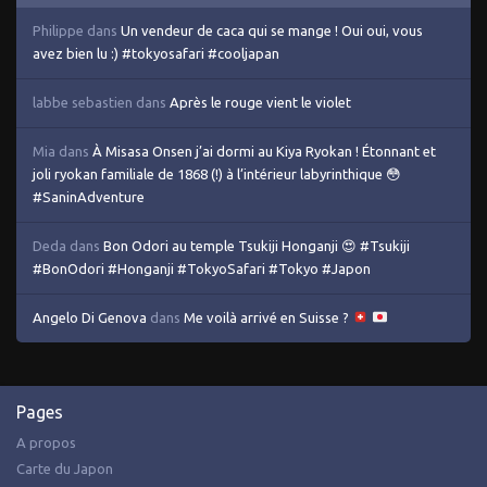
Philippe
dans
Un vendeur de caca qui se mange ! Oui oui, vous
avez bien lu :) #tokyosafari #cooljapan
labbe sebastien
dans
Après le rouge vient le violet
Mia
dans
À Misasa Onsen j’ai dormi au Kiya Ryokan ! Étonnant et
joli ryokan familiale de 1868 (!) à l’intérieur labyrinthique 😳
#SaninAdventure
Deda
dans
Bon Odori au temple Tsukiji Honganji 😍 #Tsukiji
#BonOdori #Honganji #TokyoSafari #Tokyo #Japon
Angelo Di Genova
dans
Me voilà arrivé en Suisse ?
Pages
A propos
Carte du Japon