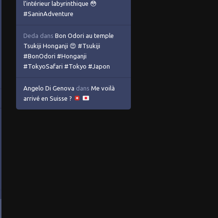
l’intérieur labyrinthique 😳
#SaninAdventure
Deda
dans
Bon Odori au temple
Tsukiji Honganji 😍 #Tsukiji
#BonOdori #Honganji
#TokyoSafari #Tokyo #Japon
Angelo Di Genova
dans
Me voilà
arrivé en Suisse ?