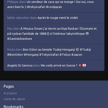
Philippe
dans
Un vendeur de caca qui se mange ! Oui oui, vous
avez bien lu :) #tokyosafari #cooljapan
labbe sebastien
dans
Après le rouge vient le violet
Mia
dans
À Misasa Onsen j’ai dormi au Kiya Ryokan ! Étonnant et
joli ryokan familiale de 1868 (!) à l’intérieur labyrinthique 😳
#SaninAdventure
Deda
dans
Bon Odori au temple Tsukiji Honganji 😍 #Tsukiji
#BonOdori #Honganji #TokyoSafari #Tokyo #Japon
Angelo Di Genova
dans
Me voilà arrivé en Suisse ?
Pages
A propos
Carte du Japon
Bookmarks