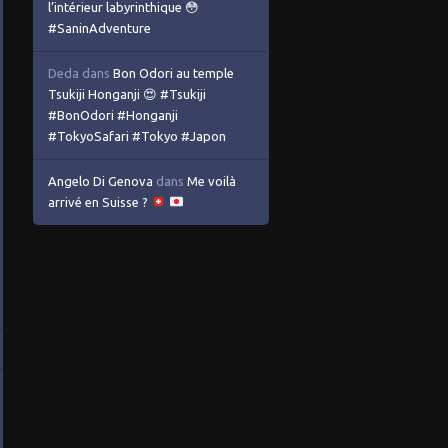
l’intérieur labyrinthique 😳
#SaninAdventure
Deda
dans
Bon Odori au temple
Tsukiji Honganji 😍 #Tsukiji
#BonOdori #Honganji
#TokyoSafari #Tokyo #Japon
Angelo Di Genova
dans
Me voilà
arrivé en Suisse ?