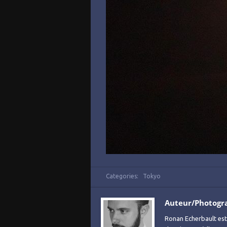
Categories:
Tokyo
Auteur/Photogr
Ronan Echerbault est