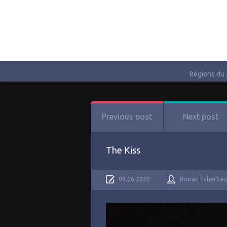
Régions du
Previous post
Next post
The Kiss
09.06.2020
Ronan Echerbau