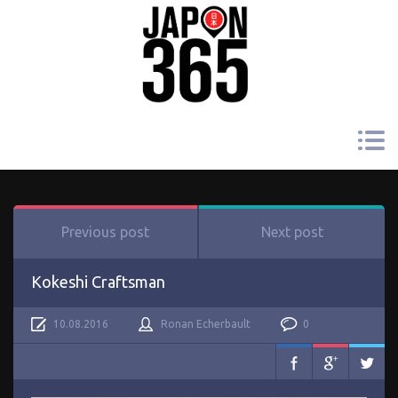
Previous post
Next post
Kokeshi Craftsman
10.08.2016
Ronan Echerbault
0