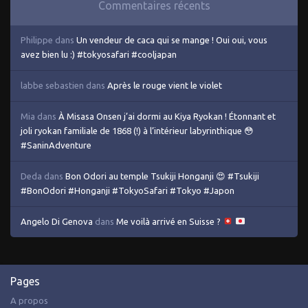
Commentaires récents
Philippe
dans
Un vendeur de caca qui se mange ! Oui oui, vous
avez bien lu :) #tokyosafari #cooljapan
labbe sebastien
dans
Après le rouge vient le violet
Mia
dans
À Misasa Onsen j’ai dormi au Kiya Ryokan ! Étonnant et
joli ryokan familiale de 1868 (!) à l’intérieur labyrinthique 😳
#SaninAdventure
Deda
dans
Bon Odori au temple Tsukiji Honganji 😍 #Tsukiji
#BonOdori #Honganji #TokyoSafari #Tokyo #Japon
Angelo Di Genova
dans
Me voilà arrivé en Suisse ?
Pages
A propos