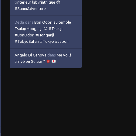
l’intérieur labyrinthique 😳
#SaninAdventure
Deda
dans
Bon Odori au temple
Tsukiji Honganji 😍 #Tsukiji
#BonOdori #Honganji
#TokyoSafari #Tokyo #Japon
Angelo Di Genova
dans
Me voilà
arrivé en Suisse ?