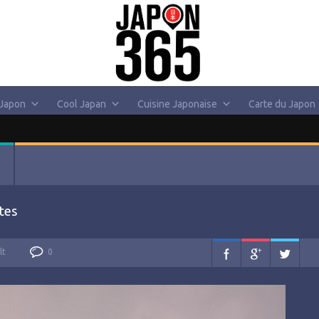
 Japon
Cool Japan
Cuisine Japonaise
Carte du Japon
ttes
lt
0