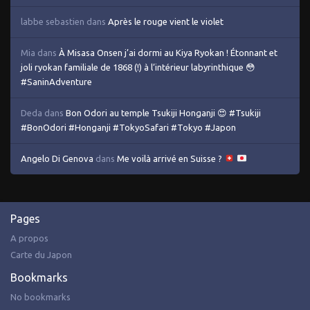
labbe sebastien
dans
Après le rouge vient le violet
Mia
dans
À Misasa Onsen j’ai dormi au Kiya Ryokan ! Étonnant et
joli ryokan familiale de 1868 (!) à l’intérieur labyrinthique 😳
#SaninAdventure
Deda
dans
Bon Odori au temple Tsukiji Honganji 😍 #Tsukiji
#BonOdori #Honganji #TokyoSafari #Tokyo #Japon
Angelo Di Genova
dans
Me voilà arrivé en Suisse ?
Pages
A propos
Carte du Japon
Bookmarks
No bookmarks