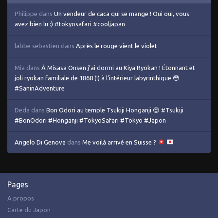
Philippe
dans
Un vendeur de caca qui se mange ! Oui oui, vous
avez bien lu :) #tokyosafari #cooljapan
labbe sebastien
dans
Après le rouge vient le violet
Mia
dans
À Misasa Onsen j’ai dormi au Kiya Ryokan ! Étonnant et
joli ryokan familiale de 1868 (!) à l’intérieur labyrinthique 😳
#SaninAdventure
Deda
dans
Bon Odori au temple Tsukiji Honganji 😍 #Tsukiji
#BonOdori #Honganji #TokyoSafari #Tokyo #Japon
Angelo Di Genova
dans
Me voilà arrivé en Suisse ?
Pages
A propos
Carte du Japon