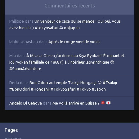
Commentaires récents
Philippe
dans
Un vendeur de caca qui se mange ! Oui oui, vous
avez bien lu :) #tokyosafari #cooljapan
labbe sebastien
dans
Après le rouge vient le violet
Mia
dans
À Misasa Onsen j’ai dormi au Kiya Ryokan ! Étonnant et
joli ryokan familiale de 1868 (!) à l’intérieur labyrinthique 😳
#SaninAdventure
Deda
dans
Bon Odori au temple Tsukiji Honganji 😍 #Tsukiji
#BonOdori #Honganji #TokyoSafari #Tokyo #Japon
Angelo Di Genova
dans
Me voilà arrivé en Suisse ?
Pages
A propos