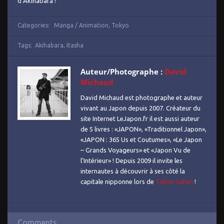
d’Akihabara !
Categories:
Manga / Animation
,
Tokyo
Tags:
Akihabara
,
Itasha
Auteur/Photographe :
David
Michaud
David Michaud est photographe et auteur
vivant au Japon depuis 2007. Créateur du
site Internet LeJapon.fr il est aussi auteur
de 5 livres : «JAPON», «Traditionnel Japon»,
«JAPON : 365 Us et Coutumes», «Le Japon
– Grands Voyageurs» et «Japon Vu de
l’Intérieur» ! Depuis 2009 il invite les
internautes à découvrir à ses côté la
capitale nipponne lors de
Tokyo Safari
!
Comments