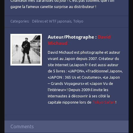
Chanceux mes Safaristes du jour ! C’est pas souvent que l’on
gagne la fameux canette surprise au distributeur !
Categories:
Délires et WTF japonais
,
Tokyo
Auteur/Photographe :
David
Michaud
David Michaud est photographe et auteur
vivant au Japon depuis 2007. Créateur du
site Internet LeJapon.fr il est aussi auteur
de 5 livres : «JAPON», «Traditionnel Japon»,
«JAPON : 365 Us et Coutumes», «Le Japon
– Grands Voyageurs» et «Japon Vu de
l’Intérieur» ! Depuis 2009 il invite les
internautes à découvrir à ses côté la
capitale nipponne lors de
Tokyo Safari
!
Comments