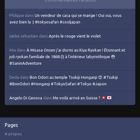
Philippe
dans
Un vendeur de caca qui se mange ! Oui oui, vous
avez bien lu :) #tokyosafari #cooljapan
labbe sebastien
dans
Après le rouge vient le violet
Mia
dans
À Misasa Onsen j’ai dormi au Kiya Ryokan ! Étonnant et
joli ryokan familiale de 1868 (!) à l’intérieur labyrinthique 😳
#SaninAdventure
Deda
dans
Bon Odori au temple Tsukiji Honganji 😍 #Tsukiji
#BonOdori #Honganji #TokyoSafari #Tokyo #Japon
Angelo Di Genova
dans
Me voilà arrivé en Suisse ?
Pages
A propos