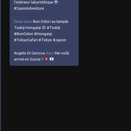
l’intérieur labyrinthique 😳
#SaninAdventure
Deda
dans
Bon Odori au temple
Tsukiji Honganji 😍 #Tsukiji
#BonOdori #Honganji
#TokyoSafari #Tokyo #Japon
Angelo Di Genova
dans
Me voilà
arrivé en Suisse ?