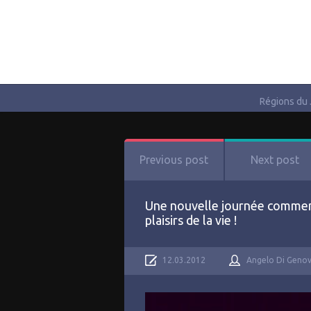
Régions du
Previous post
Next post
Une nouvelle journée commence.
plaisirs de la vie !
12.03.2012
Angelo Di Geno