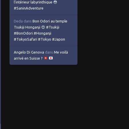
l’intérieur labyrinthique 😳
#SaninAdventure
Deda
dans
Bon Odori au temple
Tsukiji Honganji 😍 #Tsukiji
#BonOdori #Honganji
#TokyoSafari #Tokyo #Japon
Angelo Di Genova
dans
Me voilà
arrivé en Suisse ?