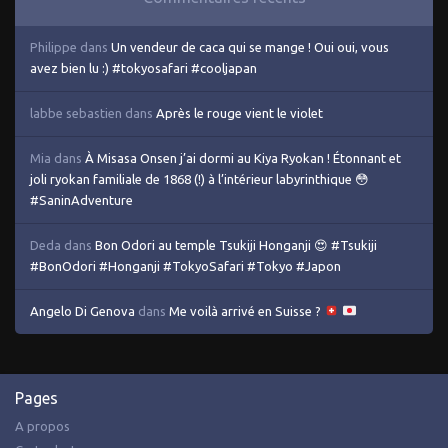
Philippe
dans
Un vendeur de caca qui se mange ! Oui oui, vous
avez bien lu :) #tokyosafari #cooljapan
labbe sebastien
dans
Après le rouge vient le violet
Mia
dans
À Misasa Onsen j’ai dormi au Kiya Ryokan ! Étonnant et
joli ryokan familiale de 1868 (!) à l’intérieur labyrinthique 😳
#SaninAdventure
Deda
dans
Bon Odori au temple Tsukiji Honganji 😍 #Tsukiji
#BonOdori #Honganji #TokyoSafari #Tokyo #Japon
Angelo Di Genova
dans
Me voilà arrivé en Suisse ?
Pages
A propos