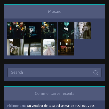
Mosaïc
Commentaires récents
Philippe
dans
Un vendeur de caca qui se mange ! Oui oui, vous