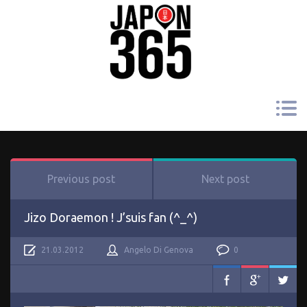
Previous post
Next post
Jizo Doraemon ! J’suis fan (^_^)
21.03.2012
Angelo Di Genova
0