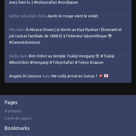
avez bien lu :) #tokyosafari #cooljapan
labbe sebastien
dans
Après le rouge vient le violet
Mia
dans
À Misasa Onsen j’ai dormi au Kiya Ryokan ! Étonnant et
joli ryokan familiale de 1868 (!) à l’intérieur labyrinthique 😳
#SaninAdventure
Deda
dans
Bon Odori au temple Tsukiji Honganji 😍 #Tsukiji
#BonOdori #Honganji #TokyoSafari #Tokyo #Japon
Angelo Di Genova
dans
Me voilà arrivé en Suisse ?
Pages
A propos
Carte du Japon
Bookmarks