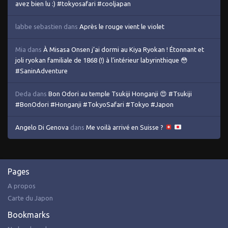
avez bien lu :) #tokyosafari #cooljapan
labbe sebastien
dans
Après le rouge vient le violet
Mia
dans
À Misasa Onsen j’ai dormi au Kiya Ryokan ! Étonnant et
joli ryokan familiale de 1868 (!) à l’intérieur labyrinthique 😳
#SaninAdventure
Deda
dans
Bon Odori au temple Tsukiji Honganji 😍 #Tsukiji
#BonOdori #Honganji #TokyoSafari #Tokyo #Japon
Angelo Di Genova
dans
Me voilà arrivé en Suisse ?
Pages
A propos
Carte du Japon
Bookmarks