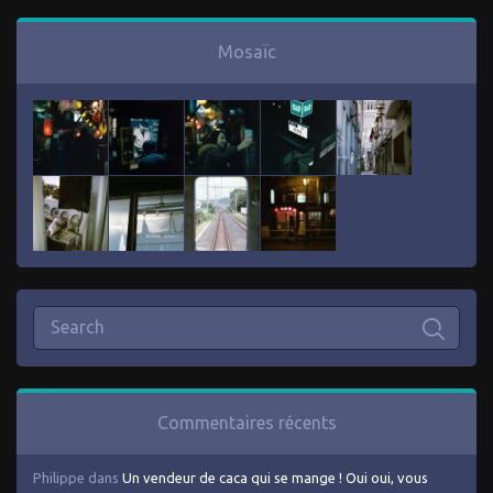
Mosaïc
Commentaires récents
Philippe
dans
Un vendeur de caca qui se mange ! Oui oui, vous