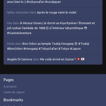
avez bien lu :) #tokyosafari #cooljapan
labbe sebastien
dans
Après le rouge vient le violet
Mia
dans
À Misasa Onsen j’ai dormi au Kiya Ryokan ! Étonnant et
joli ryokan familiale de 1868 (!) à l’intérieur labyrinthique 😳
#SaninAdventure
Deda
dans
Bon Odori au temple Tsukiji Honganji 😍 #Tsukiji
#BonOdori #Honganji #TokyoSafari #Tokyo #Japon
Angelo Di Genova
dans
Me voilà arrivé en Suisse ?
Pages
A propos
Carte du Japon
Bookmarks