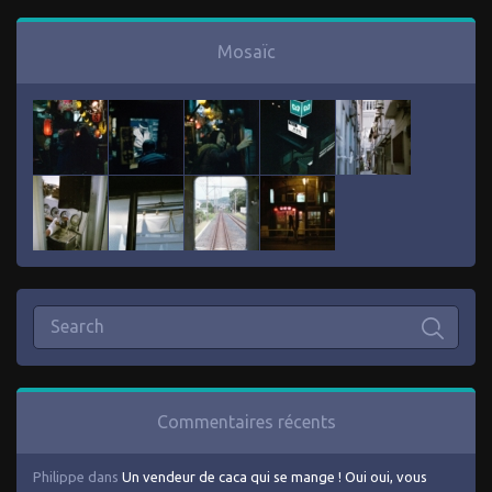
Mosaïc
Commentaires récents
Philippe
dans
Un vendeur de caca qui se mange ! Oui oui, vous