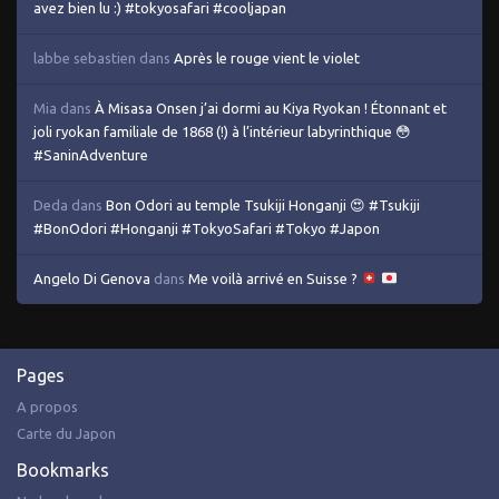
avez bien lu :) #tokyosafari #cooljapan
labbe sebastien
dans
Après le rouge vient le violet
Mia
dans
À Misasa Onsen j’ai dormi au Kiya Ryokan ! Étonnant et
joli ryokan familiale de 1868 (!) à l’intérieur labyrinthique 😳
#SaninAdventure
Deda
dans
Bon Odori au temple Tsukiji Honganji 😍 #Tsukiji
#BonOdori #Honganji #TokyoSafari #Tokyo #Japon
Angelo Di Genova
dans
Me voilà arrivé en Suisse ?
Pages
A propos
Carte du Japon
Bookmarks