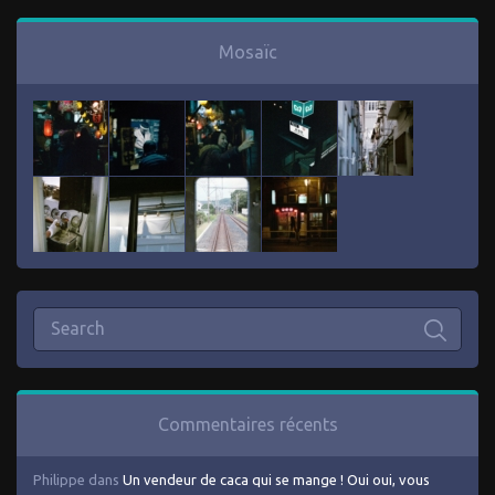
Mosaïc
Commentaires récents
Philippe
dans
Un vendeur de caca qui se mange ! Oui oui, vous