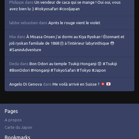
Philippe
dans
Un vendeur de caca qui se mange ! Oui oui, vous
avez bien lu :) #tokyosafari #cooljapan
labbe sebastien
dans
Après le rouge vient le violet
Mia
dans
À Misasa Onsen j’ai dormi au Kiya Ryokan ! Étonnant et
joli ryokan familiale de 1868 (!) à l’intérieur labyrinthique 😳
#SaninAdventure
Deda
dans
Bon Odori au temple Tsukiji Honganji 😍 #Tsukiji
#BonOdori #Honganji #TokyoSafari #Tokyo #Japon
Angelo Di Genova
dans
Me voilà arrivé en Suisse ?
Pages
A propos
Carte du Japon
Bookmarks