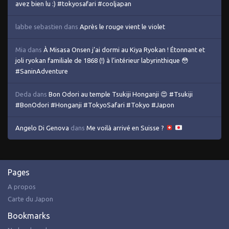
avez bien lu :) #tokyosafari #cooljapan
labbe sebastien
dans
Après le rouge vient le violet
Mia
dans
À Misasa Onsen j’ai dormi au Kiya Ryokan ! Étonnant et
joli ryokan familiale de 1868 (!) à l’intérieur labyrinthique 😳
#SaninAdventure
Deda
dans
Bon Odori au temple Tsukiji Honganji 😍 #Tsukiji
#BonOdori #Honganji #TokyoSafari #Tokyo #Japon
Angelo Di Genova
dans
Me voilà arrivé en Suisse ?
Pages
A propos
Carte du Japon
Bookmarks