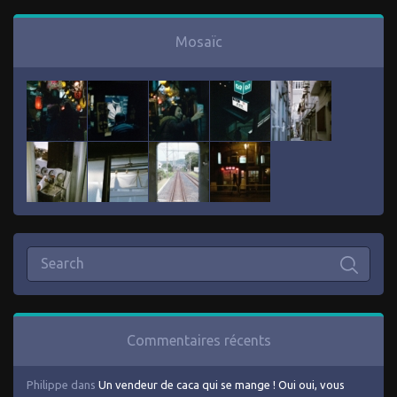
Mosaïc
Commentaires récents
Philippe
dans
Un vendeur de caca qui se mange ! Oui oui, vous