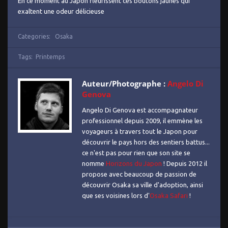
En ce moment au Japon fleurissent ces boutons jaunes qui
exaltent une odeur délicieuse
Categories:
Osaka
Tags:
Printemps
Auteur/Photographe :
Angelo Di
Genova
Angelo Di Genova est accompagnateur
professionnel depuis 2009, il emmène les
voyageurs à travers tout le Japon pour
découvrir le pays hors des sentiers battus...
ce n'est pas pour rien que son site se
nomme
Horizons du Japon
! Depuis 2012 il
propose avec beaucoup de passion de
découvrir Osaka sa ville d'adoption, ainsi
que ses voisines lors d'
Osaka Safari
!