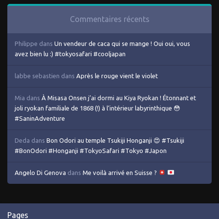
Commentaires récents
Philippe
dans
Un vendeur de caca qui se mange ! Oui oui, vous
avez bien lu :) #tokyosafari #cooljapan
labbe sebastien
dans
Après le rouge vient le violet
Mia
dans
À Misasa Onsen j’ai dormi au Kiya Ryokan ! Étonnant et
joli ryokan familiale de 1868 (!) à l’intérieur labyrinthique 😳
#SaninAdventure
Deda
dans
Bon Odori au temple Tsukiji Honganji 😍 #Tsukiji
#BonOdori #Honganji #TokyoSafari #Tokyo #Japon
Angelo Di Genova
dans
Me voilà arrivé en Suisse ?
Pages