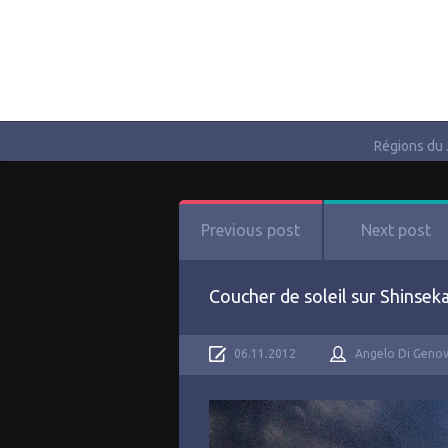
Régions du
Previous post
Next post
Coucher de soleil sur Shinseka
06.11.2012
Angelo Di Geno