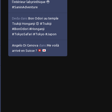
l’intérieur labyrinthique 😳
#SaninAdventure
Deda
dans
Bon Odori au temple
Tsukiji Honganji 😍 #Tsukiji
#BonOdori #Honganji
#TokyoSafari #Tokyo #Japon
Angelo Di Genova
dans
Me voilà
arrivé en Suisse ?