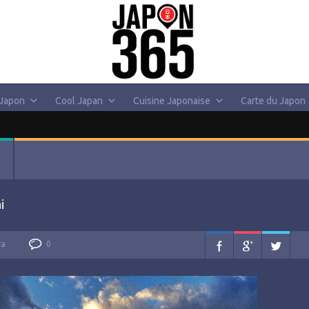
 Japon
Cool Japan
Cuisine Japonaise
Carte du Japon
i
va
0