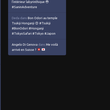
l’intérieur labyrinthique 😳
#SaninAdventure
Deda
dans
Bon Odori au temple
Tsukiji Honganji 😍 #Tsukiji
#BonOdori #Honganji
#TokyoSafari #Tokyo #Japon
Angelo Di Genova
dans
Me voilà
arrivé en Suisse ?