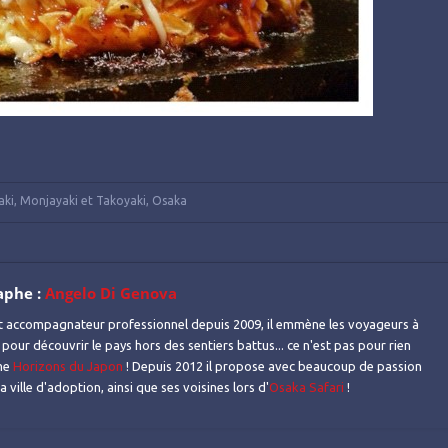
i, Monjayaki et Takoyaki
,
Osaka
aphe :
Angelo Di Genova
t accompagnateur professionnel depuis 2009, il emmène les voyageurs à
 pour découvrir le pays hors des sentiers battus... ce n'est pas pour rien
mme
Horizons du Japon
! Depuis 2012 il propose avec beaucoup de passion
 ville d'adoption, ainsi que ses voisines lors d'
Osaka Safari
!