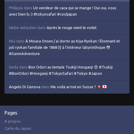
Philippe
dans
Un vendeur de caca qui se mange ! Oui oui, vous
avez bien lu :) #tokyosafari #cooljapan
labbe sebastien
dans
Après le rouge vient le violet
Mia
dans
À Misasa Onsen j’ai dormi au Kiya Ryokan ! Étonnant et
joli ryokan familiale de 1868 (!) à l’intérieur labyrinthique 😳
#SaninAdventure
Deda
dans
Bon Odori au temple Tsukiji Honganji 😍 #Tsukiji
#BonOdori #Honganji #TokyoSafari #Tokyo #Japon
Angelo Di Genova
dans
Me voilà arrivé en Suisse ?
Pages
A propos
Carte du Japon