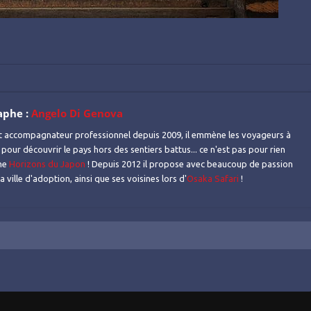
aphe :
Angelo Di Genova
t accompagnateur professionnel depuis 2009, il emmène les voyageurs à
 pour découvrir le pays hors des sentiers battus... ce n'est pas pour rien
mme
Horizons du Japon
! Depuis 2012 il propose avec beaucoup de passion
 ville d'adoption, ainsi que ses voisines lors d'
Osaka Safari
!