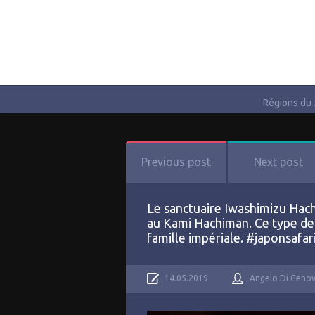
Régions du
Previous post
Next post
Le sanctuaire Iwashimizu Hac
au Kami Hachiman. Ce type de s
famille impériale. #japonsafar
14.05.2019
Angelo Di Geno