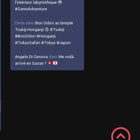
l’intérieur labyrinthique 😳
#SaninAdventure
Deda
dans
Bon Odori au temple
Tsukiji Honganji 😍 #Tsukiji
#BonOdori #Honganji
#TokyoSafari #Tokyo #Japon
Angelo Di Genova
dans
Me voilà
arrivé en Suisse ?