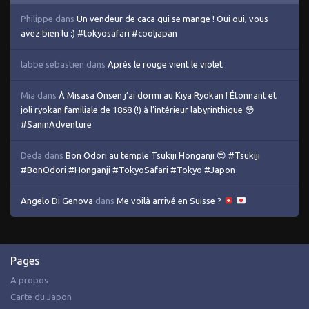
Philippe
dans
Un vendeur de caca qui se mange ! Oui oui, vous
avez bien lu :) #tokyosafari #cooljapan
labbe sebastien
dans
Après le rouge vient le violet
Mia
dans
À Misasa Onsen j’ai dormi au Kiya Ryokan ! Étonnant et
joli ryokan familiale de 1868 (!) à l’intérieur labyrinthique 😳
#SaninAdventure
Deda
dans
Bon Odori au temple Tsukiji Honganji 😍 #Tsukiji
#BonOdori #Honganji #TokyoSafari #Tokyo #Japon
Angelo Di Genova
dans
Me voilà arrivé en Suisse ?
Pages
A propos
Carte du Japon