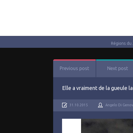
Régions du
Previous post
Next post
Elle a vraiment de la gueule l
31.10.2015
Angelo Di Geno