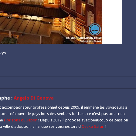
okyo
aphe :
Angelo Di Genova
t accompagnateur professionnel depuis 2009, il emmène les voyageurs à
 pour découvrir le pays hors des sentiers battus... ce n'est pas pour rien
mme
Horizons du Japon
! Depuis 2012 il propose avec beaucoup de passion
 ville d'adoption, ainsi que ses voisines lors d'
Osaka Safari
!