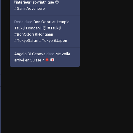
l’intérieur labyrinthique 😳
#SaninAdventure
Deda
dans
Bon Odori au temple
Tsukiji Honganji 😍 #Tsukiji
#BonOdori #Honganji
#TokyoSafari #Tokyo #Japon
Angelo Di Genova
dans
Me voilà
arrivé en Suisse ?