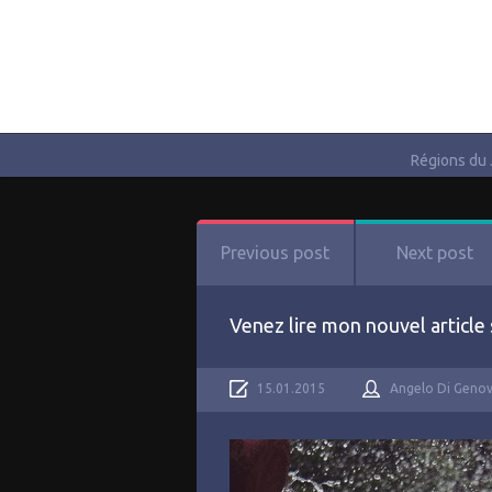
Régions du
Previous post
Next post
Venez lire mon nouvel articl
15.01.2015
Angelo Di Geno