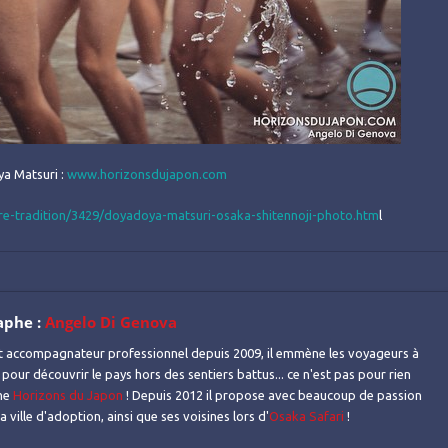
ya Matsuri :
www.horizonsdujapon.com
re-tradition/3429/doyadoya-matsuri-osaka-shitennoji-photo.htm
l
aphe :
Angelo Di Genova
t accompagnateur professionnel depuis 2009, il emmène les voyageurs à
 pour découvrir le pays hors des sentiers battus... ce n'est pas pour rien
mme
Horizons du Japon
! Depuis 2012 il propose avec beaucoup de passion
 ville d'adoption, ainsi que ses voisines lors d'
Osaka Safari
!