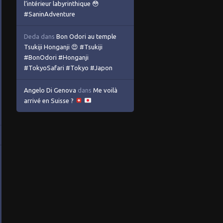
l’intérieur labyrinthique 😳
#SaninAdventure
Deda
dans
Bon Odori au temple
Tsukiji Honganji 😍 #Tsukiji
#BonOdori #Honganji
#TokyoSafari #Tokyo #Japon
Angelo Di Genova
dans
Me voilà
arrivé en Suisse ?