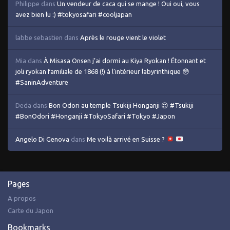
Philippe
dans
Un vendeur de caca qui se mange ! Oui oui, vous
avez bien lu :) #tokyosafari #cooljapan
labbe sebastien
dans
Après le rouge vient le violet
Mia
dans
À Misasa Onsen j’ai dormi au Kiya Ryokan ! Étonnant et
joli ryokan familiale de 1868 (!) à l’intérieur labyrinthique 😳
#SaninAdventure
Deda
dans
Bon Odori au temple Tsukiji Honganji 😍 #Tsukiji
#BonOdori #Honganji #TokyoSafari #Tokyo #Japon
Angelo Di Genova
dans
Me voilà arrivé en Suisse ?
Pages
A propos
Carte du Japon
Bookmarks