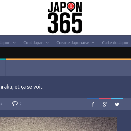
 Japon
Cool Japan
Cuisine Japonaise
Carte du Japon
raku, et ça se voit
va
0