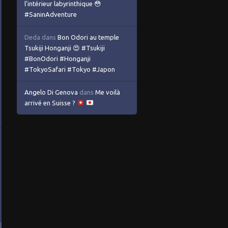
l’intérieur labyrinthique 😳
#SaninAdventure
Deda
dans
Bon Odori au temple
Tsukiji Honganji 😍 #Tsukiji
#BonOdori #Honganji
#TokyoSafari #Tokyo #Japon
Angelo Di Genova
dans
Me voilà
arrivé en Suisse ?